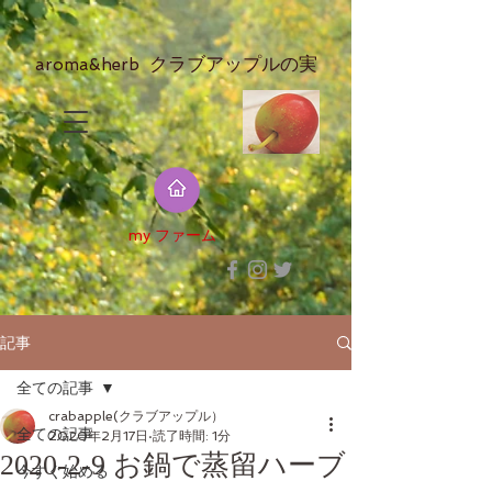
クラブアップルの実​
aroma&herb
​my ファーム
記事
全ての記事
crabapple(クラブアップル）
全ての記事
2020年2月17日
読了時間: 1分
2020-2-9 お鍋で蒸留ハーブ
今すぐ始める