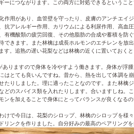
ギーにつながります。この両方に対処できるということ
化作用があり、血管壁を守ったり、皮膚のアンチエイジ
、抗アレルギー作用、カリウムによる利尿作用、高血圧
、有機酸類の疲労回復、その他脂肪の合成や蓄積を防ぐ
待できます。また林檎は成長ホルモンのエチレンを放出
ます。追熟の遅い花梨などは林檎の近くに置いておくと
にはとても良いんですね。昔から、熱を出して体調を崩
せたりしました。理に適ったことなのです。また林檎ジ
などのスパイス類を入れたりします。合いますしね。こ
モンを加えることで身体にとってバランスが良くなるの
わけで今日は、花梨のシロップ、林檎のシロップを様々
ドリンクを作りました。自分好みの最高のペアリングを