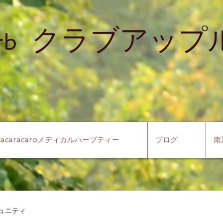
クラブアップル
rb
cacaracaroメディカルハーブティー
ブログ
南
ュニティ