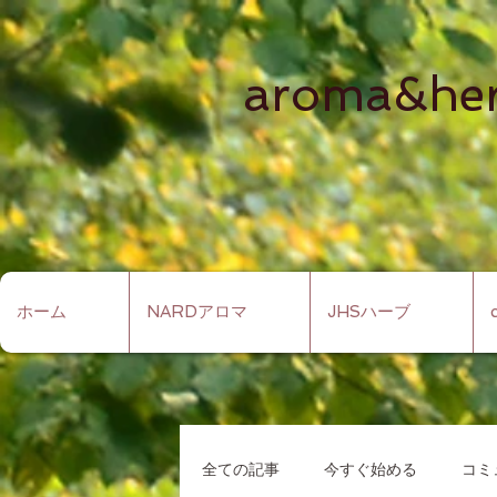
aroma&he
ホーム
NARDアロマ
JHSハーブ
全ての記事
今すぐ始める
コミ