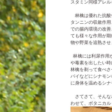
スタミン同様アレル
　林檎は優れた抗酸
タンニンの収斂作用
での腸内環境の改善
ても様々な作用が期
物や野菜を追熟させ
  林檎には利尿作用がありますので身体を冷やすよう働きます。身体が浮腫んで熱っぽい時
や毒素を出したい時
林檎を剃って食べさ
パイなどにシナモン
に身体を温めるシナ
　さてさて、そんな
わせて、ボタニカル