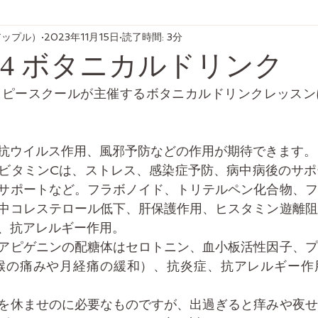
ブアップル）
2023年11月15日
読了時間: 3分
11-14 ボタニカルドリンク
ィトテラピースクールが主催するボタニカルドリンクレッス
抗ウイルス作用、風邪予防などの作用が期待できます。
ビタミンCは、ストレス、感染症予防、病中病後のサポ
サポートなど。フラボノイド、トリテルペン化合物、フ
中コレステロール低下、肝保護作用、ヒスタミン遊離阻
、抗アレルギー作用。
アピゲニンの配糖体はセロトニン、血小板活性因子、プ
（喉の痛みや月経痛の緩和）、抗炎症、抗アレルギー作
を休ませのに必要なものですが、出過ぎると痒みや夜せ