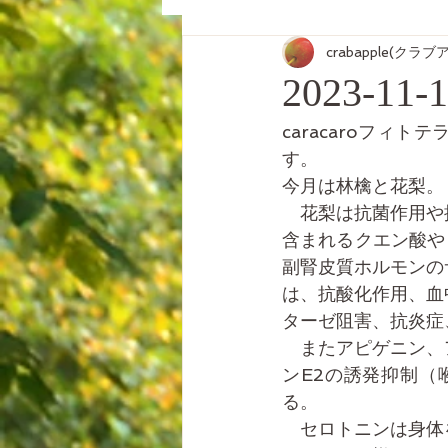
crabapple(クラ
2023-
caracaroフ
す。
今月は林檎と花梨。
　花梨は抗菌作用や
含まれるクエン酸や
副腎皮質ホルモンの
は、抗酸化作用、血
ターゼ阻害、抗炎症
　またアピゲニン、
ンE2の誘発抑制
る。
　セロトニンは身体