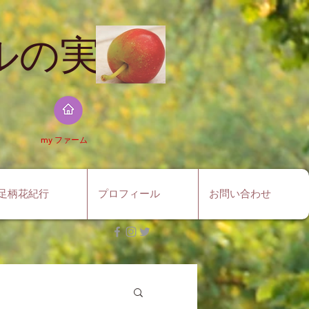
の実​
​my ファーム
足柄花紀行
プロフィール
お問い合わせ