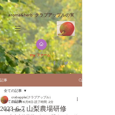
クラブアップルの実​
aroma&herb
​my ファーム
記事
全ての記事
crabapple(クラブアップル）
全ての記事
2023年6月8日
読了時間: 2分
2023-6-7 山梨農場研修
今すぐ始める