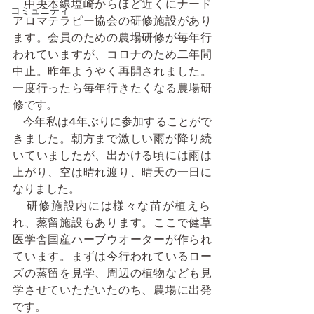
　中央本線塩崎からほど近くにナード
コミュニティ
アロマテラピー協会の研修施設があり
ます。会員のための農場研修が毎年行
われていますが、コロナのため二年間
中止。昨年ようやく再開されました。
一度行ったら毎年行きたくなる農場研
修です。
   今年私は4年ぶりに参加することがで
きました。朝方まで激しい雨が降り続
いていましたが、出かける頃には雨は
上がり、空は晴れ渡り、晴天の一日に
なりました。
   研修施設内には様々な苗が植えら
れ、蒸留施設もあります。ここで健草
医学舎国産ハーブウオーターが作られ
ています。まずは今行われているロー
ズの蒸留を見学、周辺の植物なども見
学させていただいたのち、農場に出発
です。