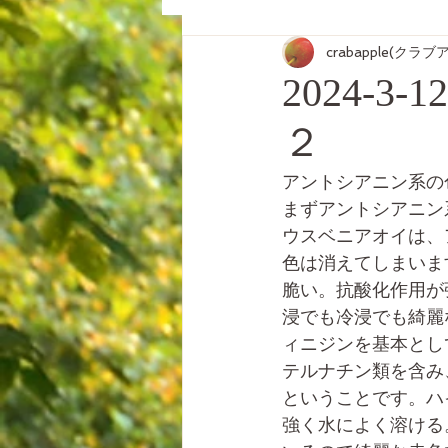
crabapple(クラ
2024-
２
アントシアニン系の
まずアントシアニン
ウスベニアオイは、
色は消えてしまいま
脆い。抗酸化作用が
浸でも冷浸でも綺麗
ィニジンを基本とし
テルナチン類を含み
ということです。ハ
強く水によく溶ける