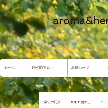
aroma&he
ホーム
NARDアロマ
JHSハーブ
全ての記事
今すぐ始める
コミ