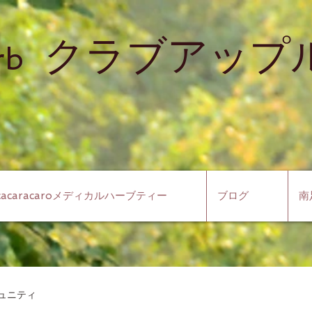
クラブアップル
rb
cacaracaroメディカルハーブティー
ブログ
南
ュニティ